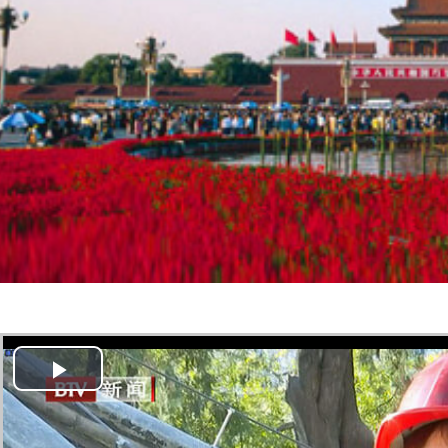
Prev
Next
Play
Video