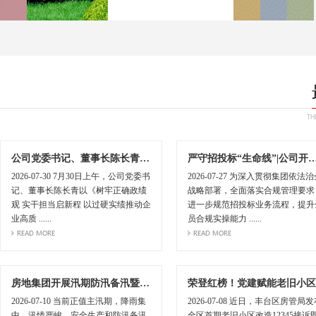
TH
公司党委书记、董事长陈长青讲授树立和践行正确政绩观学习教育专题党课
严守招投标“生命线”|公司开展全流程法律风险防控与
2026-07-30
7月30日上午，公司党委书
2026-07-27
为深入贯彻集团依法治
记、董事长陈长青以《树牢正确政绩
战略部署，全面落实合规管理要求
观 实干担当启新程 以过硬实绩推动企
进一步规范招投标业务流程，提升
业高质 ......
员合规实操能力 ......
房地集团开展汛期防汛备汛暨安全生产专项督导检查
2026-07-10
当前正值主汛期，降雨集
2026-07-08
近日，丰台区房管局发
中、汛情严峻，安全生产和防汛备汛
全区首期老旧小区改造12345接诉